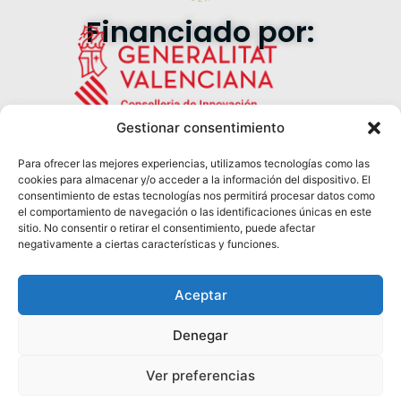
Financiado por:
Gestionar consentimiento
Para ofrecer las mejores experiencias, utilizamos tecnologías como las
cookies para almacenar y/o acceder a la información del dispositivo. El
Síguenos en redes:
consentimiento de estas tecnologías nos permitirá procesar datos como
el comportamiento de navegación o las identificaciones únicas en este
sitio. No consentir o retirar el consentimiento, puede afectar
negativamente a ciertas características y funciones.
Aceptar
Denegar
© 2025 EmprendecircularCV.
Política de Privacidad
Todos los derechos reservados.
Términos de Servicio
Ver preferencias
Configuración de Cookies