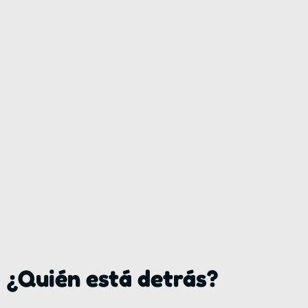
en
la
Comunitat
Valenciana
¿Quién está detrás?